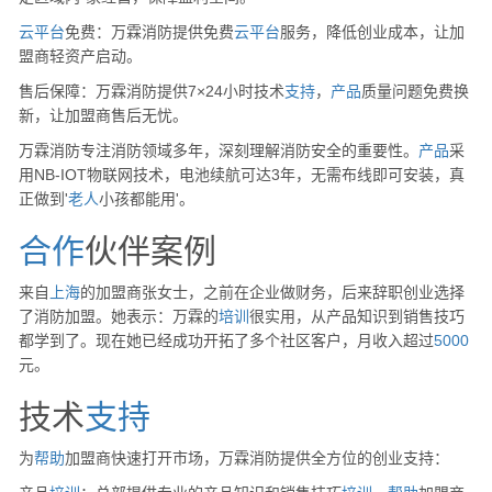
云
平台
免费：万霖消防提供免费
云
平台
服务，降低创业成本，让加
盟商轻资产启动。
售后保障：万霖消防提供7×24小时技术
支持
，
产品
质量问题免费换
新，让加盟商售后无忧。
万霖消防专注消防领域多年，深刻理解消防安全的重要性。
产品
采
用NB-IOT物联网技术，电池续航可达3年，无需布线即可安装，真
正做到'
老人
小孩都能用'。
合作
伙伴案例
来自
上海
的加盟商张女士，之前在企业做财务，后来辞职创业选择
了消防加盟。她表示：万霖的
培训
很实用，从产品知识到销售技巧
都学到了。现在她已经成功开拓了多个社区客户，月收入超过
5000
元。
技术
支持
为
帮助
加盟商快速打开市场，万霖消防提供全方位的创业支持：