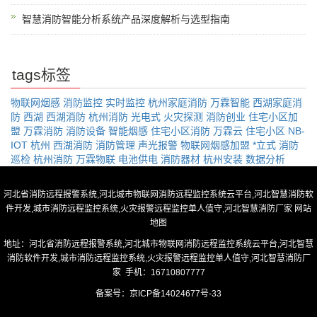
智慧消防智能分析系统产品深度解析与选型指南
tags标签
物联网烟感
消防监控
实时监控
杭州家庭消防
万霖智能
西湖家庭消
防
西湖
西湖消防
杭州消防
光电式
火灾探测
消防创业
住宅小区加
盟
万霖消防
消防设备
智能烟感
住宅小区消防
万霖云
住宅小区
NB-
IOT
杭州
西湖消防
消防管理
声光报警
物联网烟感加盟
*立式
消防
巡检
杭州消防
万霖物联
电池供电
消防器材
杭州安装
数据分析
河北省消防远程报警系统,河北城市物联网消防远程监控系统云平台,河北智慧消防软
件开发,城市消防远程监控系统,火灾报警远程监控单人值守,河北智慧消防厂家
网站
地图
地址：河北省消防远程报警系统,河北城市物联网消防远程监控系统云平台,河北智慧
消防软件开发,城市消防远程监控系统,火灾报警远程监控单人值守,河北智慧消防厂
家 手机：16710807777
备案号：
京ICP备14024677号-33