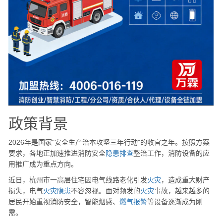
政策背景
2026年是国家"安全生产治本攻坚三年行动"的收官之年。按照方案
要求，各地正加速推进消防安全
隐患
排查
整治工作，消防设备的应
用推广成为重点方向。
近日，杭州市一高层住宅因电气线路老化引发
火灾
，造成重大财产
损失，电气
火灾
隐患
不容忽视。面对频发的
火灾
事故，越来越多的
居民开始重视消防安全，智能烟感、
燃气
报警
等设备逐渐成为刚
需。