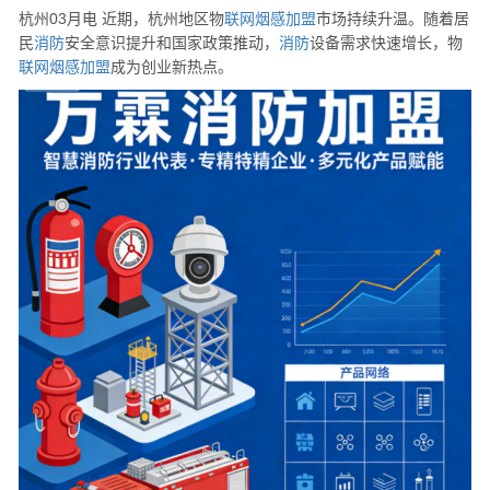
杭州03月电 近期，杭州地区物
联网
烟感
加盟
市场持续升温。随着居
民
消防
安全意识提升和国家政策推动，
消防
设备需求快速增长，物
联网
烟感
加盟
成为创业新热点。