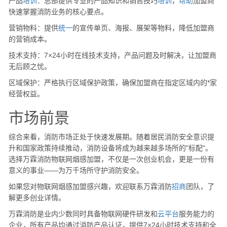
产品
培训
：总部提供专业的产品知识和销售技巧
培训
，
帮助
加盟商
快速掌握消防业务的核心要点。
营销物料：提供
统一
的宣传单页、海报、展架等物料，降低加盟商
的营销成本。
技术支持：7×24小时在线技术支持，产品问题及时解决，让加盟商
无后顾之忧。
区域保护：严格执行区域保护政策，确保加盟商在指定区域内的*家
经营权益。
市场前景
综合来看，消防市场正处于快速发展期。随着居民消防安全意识提
升和国家政策持续推动，消防设备将成为越来越多场所的"标配"。
选择万霖消防物联网烟感加盟，不仅是一次创业机会，更是一份有
意义的事业——为万千场所守护消防安全。
如果您对物联网烟感加盟感兴趣，欢迎联系万霖消防
招商
团队，了
解更多创业详情。
万霖消防是业内少数同时具备物联网硬件研发和
云
平台
服务能力的
企业，所有产品均通过消防产品认证，提供7×24小时技术支持和全