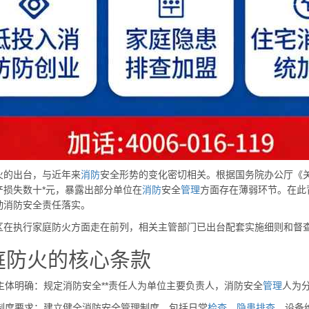
火的出台，与近年来
消防
安全形势的变化密切相关。根据国务院办公厅《
产损失数十*元，暴露出部分单位在
消防
安全
管理
方面存在薄弱环节。在此
动消防安全责任落实。
区在执行家庭防火方面走在前列，相关主管部门已出台配套实施细则和督
庭防火的核心条款
任主体明确：规定消防安全**责任人为单位主要负责人，消防安全
管理
人为
制度要求：建立健全消防安全管理制度，包括日常
检查
、
隐患
排查
、设备