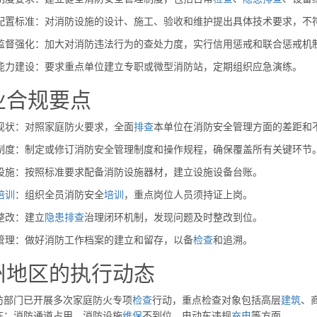
设施配置标准：对消防设施的设计、施工、验收和维护提出具体技术要求，不
执法监督强化：加大对消防违法行为的查处力度，实行信用惩戒和联合惩戒机
应急能力建设：要求重点单位建立专职或微型消防站，定期组织应急演练。
业合规要点
理现状：对照家庭防火要求，全面
排查
本单位在消防安全管理方面的差距和
完善制度：制定或修订消防安全管理制度和操作规程，确保覆盖所有关键环节
配齐设施：按照标准要求配备消防设施器材，建立设施设备台账。
培训
：组织全员消防安全
培训
，重点岗位人员须持证上岗。
整改：建立
隐患
排查
治理闭环机制，发现问题及时整改到位。
档案管理：做好消防工作档案的建立和留存，以备
检查
和追溯。
州地区的执行动态
防部门已开展多次家庭防火专项
检查
行动，重点检查对象包括高层
建筑
、
在：消防通道占用、消防设施
维保
不到位、电动车违规
充电
等方面。