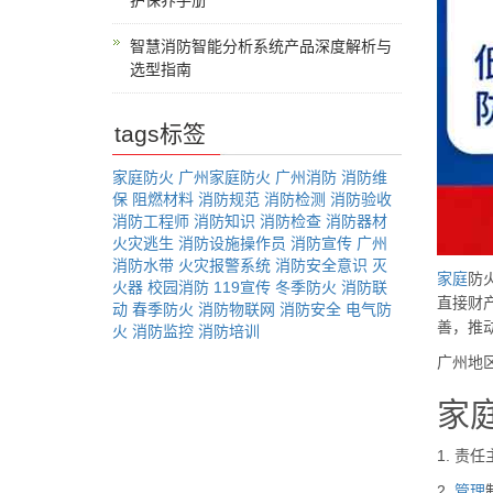
护保养手册
智慧消防智能分析系统产品深度解析与
选型指南
tags标签
家庭防火
广州家庭防火
广州消防
消防维
保
阻燃材料
消防规范
消防检测
消防验收
消防工程师
消防知识
消防检查
消防器材
火灾逃生
消防设施操作员
消防宣传
广州
消防水带
火灾报警系统
消防安全意识
灭
家庭
防
火器
校园消防
119宣传
冬季防火
消防联
直接财
动
春季防火
消防物联网
消防安全
电气防
善，推
火
消防监控
消防培训
广州地
家
1. 责
2.
管理