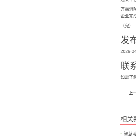
万霖消
企业完
（完）
发
2026-04
联
如需了
上
相关
智慧