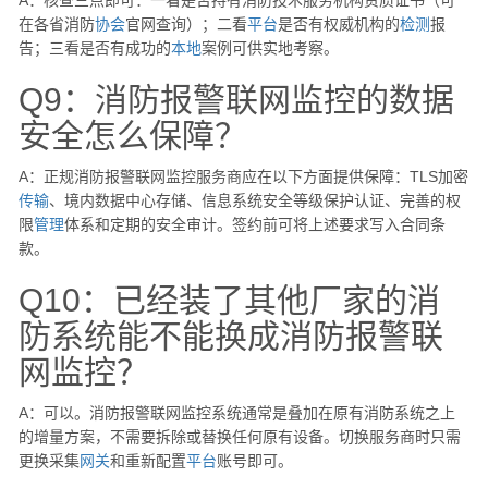
A：核查三点即可：一看是否持有消防技术服务机构资质证书（可
在各省消防
协会
官网查询）；二看
平台
是否有权威机构的
检测
报
告；三看是否有成功的
本地
案例可供实地考察。
Q9：消防报警联网监控的数据
安全怎么保障？
A：正规消防报警联网监控服务商应在以下方面提供保障：TLS加密
传输
、境内数据中心存储、信息系统安全等级保护认证、完善的权
限
管理
体系和定期的安全审计。签约前可将上述要求写入合同条
款。
Q10：已经装了其他厂家的消
防系统能不能换成消防报警联
网监控？
A：可以。消防报警联网监控系统通常是叠加在原有消防系统之上
的增量方案，不需要拆除或替换任何原有设备。切换服务商时只需
更换采集
网关
和重新配置
平台
账号即可。