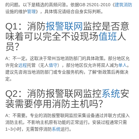
的问题。以下是精选的高频问答。依据GB 25201-2010《
建筑
消防
设施的维护
管理
》，具体情况请结合自身实际判断。
Q1：消防
报警
联网
监控是否意
味着可以完全不设现场
值班
人
员？
A：不一定。这取决于常州当地消防部门的具体政策。部分地区允
许完全
远程
托管（无人
值守
），部分地区仅允许将双人减为
单人
。
建议先咨询当地消防部门或专业服务机构，了解*新政策后再做决
定。
Q2：消防报警联网监控
系统
安
装需要停用消防主机吗？
A：不需要。专业的消防报警联网监控采集设备通过并联方式接入
消防主机，不影响主机原有功能的正常运行。安装过程通常只需
1~3小时，无需暂停消防
系统
运行。