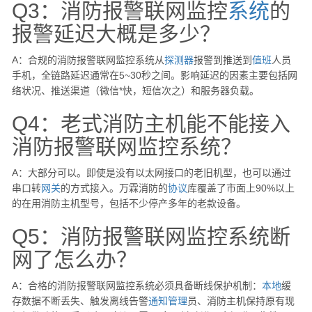
Q3：消防报警联网监控
系统
的
报警延迟大概是多少？
A：合规的消防报警联网监控系统从
探测器
报警到推送到
值班
人员
手机，全链路延迟通常在5~30秒之间。影响延迟的因素主要包括网
络状况、推送渠道（微信*快，短信次之）和服务器负载。
Q4：老式消防主机能不能接入
消防报警联网监控系统？
A：大部分可以。即使是没有以太网接口的老旧机型，也可以通过
串口转
网关
的方式接入。万霖消防的
协议
库覆盖了市面上90%以上
的在用消防主机型号，包括不少停产多年的老款设备。
Q5：消防报警联网监控系统断
网了怎么办？
A：合格的消防报警联网监控系统必须具备断线保护机制：
本地
缓
存数据不断丢失、触发离线告警
通知
管理
员、消防主机保持原有现