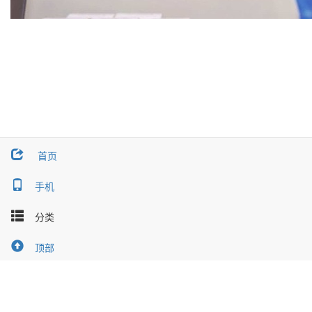
首页
手机
面对市场上种类繁多的
视频
号科普
老人
防火
产品
，普通
家庭
用户往
往不知如何选择。万霖
分类
消防
作为
视频
号科普
老人
防火源头生产厂
家，从专业角度解答用户*关心的8个核心问题，
帮助
家庭
用户选对
产品
、用得安心。
顶部
问题一：视频号科普老人防火
真的有用吗？会不会是智商