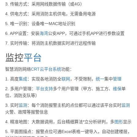
3. 传输方式：采用网线数据传输（或4G）
4. 供电方式：采用消防主机供电，无需备用电源
5. 唯一识别：设备唯一MAC地址识别
6. APP设置：安装
海湾
公安APP，可通过手机APP进行参数设置
7. 实时传输：将消防主机数据实时进行远程传输
监控
平台
智慧消防网络
CRT
云
平台
系统
功能：
1. 高度
集成
：实现各地消防全
联网
，不受限制，
统一
集中
管理
2. 多用户管理：
平台
支持
多个用户管理（甲方、施工方、
维保
单
位、消防支队等）
3. 实时
监测
：每个消防报警主机的点位都可以通过该平台实时
监测
火警、故障等报警信息
4. 精准地图：大数据调用，后台精细算法*立分析研判，多
图形
显示
5. 平面图描点：报警点位可通Excel表格一键导入，自动创建楼层，