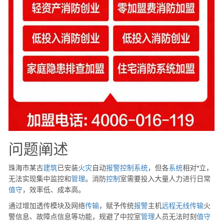
问题阐述
珠海市某古
建筑
已安装
火灾
自动
报警
控制
系统
，但各
系统
相对*立，
无法实现集中监控和
管理
。消防
控制
室需要投入大量人力进行日常
值守
，效率低、成本高。
通过增加透传模块及网络
传输
，赋予传统
报警
主机
远程
无线
传输
火
警信息、故障点信息等功能，规避了中控室
管理
人员无法时刻
值守