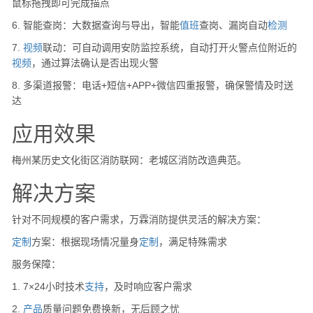
鼠标拖拽即可完成描点
6. 智能查岗：大数据查询与导出，智能
值班
查岗、漏岗自动
检测
7.
视频
联动：可自动调用安防监控系统，自动打开火警点位附近的
视频
，通过算法确认是否出现火警
8. 多渠道报警：电话+短信+APP+微信四重报警，确保警情及时送
达
应用效果
梅州某历史文化街区消防联网：老城区消防改造典范。
解决方案
针对不同规模的客户需求，万霖消防提供灵活的解决方案：
定制
方案：根据现场情况量身
定制
，满足特殊需求
服务保障：
1. 7×24小时技术
支持
，及时响应客户需求
2.
产品
质量问题免费换新，无后顾之忧