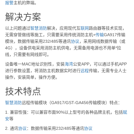
报警
主机的弊端。
解决方案
以上问题通过
智慧消防
解决，应用现代互
联网
路由器等技术实现，
无需穿管做线等施工，只需要采用传统消防主机+
传输
GA917传输
模块，数据传输采用232/485等通讯
协议
，采用网线数据传输（或
4G），设备供电采用消防主机供电，无需备用电源也不用单*拉
线，只需要有网线即可。
设备唯一MAC地址识别性，安装
海湾
公安APP，可以通过手机APP
进行参数设置，将消防主机数据实时进行
远程
传输，无需专业人士
操作，安装简单，操作方便。
技术特点
智慧消防
远程传输模块（GA917/GST-GA456传输模块）特点：
1. 兼容性强：可以兼容市面90%以上型号的各种品牌主机，包括
赋
安
等
2. 通讯
协议
：数据传输采用232/485等通讯
协议