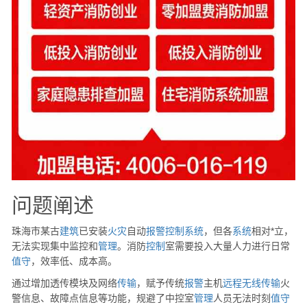
问题阐述
珠海市某古
建筑
已安装
火灾
自动
报警
控制
系统
，但各
系统
相对*立，
无法实现集中监控和
管理
。消防
控制
室需要投入大量人力进行日常
值守
，效率低、成本高。
通过增加透传模块及网络
传输
，赋予传统
报警
主机
远程
无线
传输
火
警信息、故障点信息等功能，规避了中控室
管理
人员无法时刻
值守