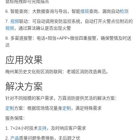
鼠标拖拽即可完成描点
6. 智能查岗：大数据查询与导出，智能
值班
查岗、漏岗自动
检测
7.
视频
联动：可自动调用安防监控系统，自动打开火警点位附近的
视频
，通过算法确认是否出现火警
8. 多渠道报警：电话+短信+APP+微信四重报警，确保警情及时送
达
应用效果
梅州某历史文化街区消防联网：老城区消防改造典范。
解决方案
针对不同规模的客户需求，万霖消防提供灵活的解决方案：
定制
方案：根据现场情况量身
定制
，满足特殊需求
服务保障：
1. 7×24小时技术
支持
，及时响应客户需求
2.
产品
质量问题免费换新，无后顾之忧