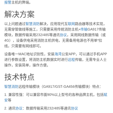
报警
主机的弊端。
解决方案
以上问题通过
智慧消防
解决，应用现代互
联网
路由器等技术实现，
无需穿管做线等施工，只需要采用传统消防主机+
传输
GA917传输
模块，数据传输采用232/485等通讯
协议
，采用网线数据传输（或
4G），设备供电采用消防主机供电，无需备用电源也不用单*拉
线，只需要有网线即可。
设备唯一MAC地址识别性，安装
海湾
公安APP，可以通过手机APP
进行参数设置，将消防主机数据实时进行
远程
传输，无需专业人士
操作，安装简单，操作方便。
技术特点
智慧消防
远程传输模块（GA917/GST-GA456传输模块）特点：
1. 兼容性强：可以兼容市面90%以上型号的各种品牌主机，包括
赋
安
等
2. 通讯
协议
：数据传输采用232/485等通讯
协议