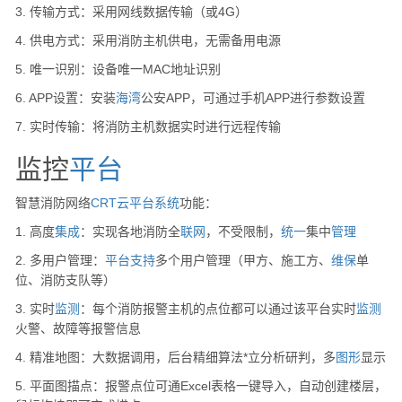
3. 传输方式：采用网线数据传输（或4G）
4. 供电方式：采用消防主机供电，无需备用电源
5. 唯一识别：设备唯一MAC地址识别
6. APP设置：安装
海湾
公安APP，可通过手机APP进行参数设置
7. 实时传输：将消防主机数据实时进行远程传输
监控
平台
智慧消防网络
CRT
云
平台
系统
功能：
1. 高度
集成
：实现各地消防全
联网
，不受限制，
统一
集中
管理
2. 多用户管理：
平台
支持
多个用户管理（甲方、施工方、
维保
单
位、消防支队等）
3. 实时
监测
：每个消防报警主机的点位都可以通过该平台实时
监测
火警、故障等报警信息
4. 精准地图：大数据调用，后台精细算法*立分析研判，多
图形
显示
5. 平面图描点：报警点位可通Excel表格一键导入，自动创建楼层，