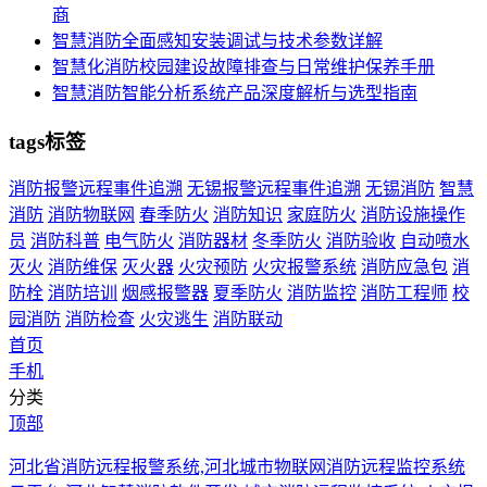
商
智慧消防全面感知安装调试与技术参数详解
智慧化消防校园建设故障排查与日常维护保养手册
智慧消防智能分析系统产品深度解析与选型指南
tags标签
消防报警远程事件追溯
无锡报警远程事件追溯
无锡消防
智慧
消防
消防物联网
春季防火
消防知识
家庭防火
消防设施操作
员
消防科普
电气防火
消防器材
冬季防火
消防验收
自动喷水
灭火
消防维保
灭火器
火灾预防
火灾报警系统
消防应急包
消
防栓
消防培训
烟感报警器
夏季防火
消防监控
消防工程师
校
园消防
消防检查
火灾逃生
消防联动
首页
手机
分类
顶部
河北省消防远程报警系统,河北城市物联网消防远程监控系统