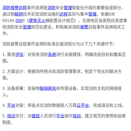
消防
报警
远程
事件追溯是
消防
安全
管理
智能化升级的重要组成部分，
通过物
联网
技术实现消防设施的
远程
监控与集中
管理
。依据GB
50140-
200
5《
建筑
灭火
器配置设计规范》，无锡地区各医院应高度重
视消防安全
管理
规范化建设，积极推进消防
报警
远程事件追溯相关工
作。
消防报警远程事件追溯的标准实施流程分为以下几个关键环节：
1. 需求
评估
：对现有消防
系统
进行全面摸排，明确改造目标和覆盖范
围。
2. 方案设计：根据场所特点和消防管理需求，制定个性化的解决方
案。
3. 设备部署：安装物
联网
网关
和传感设备，实现消防主机的网络接
入。
4.
平台
对接：将各点位消防数据接入万霖
云
平台
，完成调试和上线。
5.
培训
交付：对
值班
人员进行
平台
操作
培训
，建立规范的使用和运维
制度。