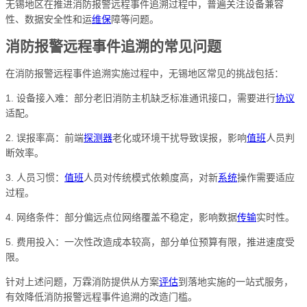
无锡地区在推进消防报警远程事件追溯过程中，普遍关注设备兼容
性、数据安全性和运
维保
障等问题。
消防报警远程事件追溯的常见问题
在消防报警远程事件追溯实施过程中，无锡地区常见的挑战包括：
1. 设备接入难：部分老旧消防主机缺乏标准通讯接口，需要进行
协议
适配。
2. 误报率高：前端
探测器
老化或环境干扰导致误报，影响
值班
人员判
断效率。
3. 人员习惯：
值班
人员对传统模式依赖度高，对新
系统
操作需要适应
过程。
4. 网络条件：部分偏远点位网络覆盖不稳定，影响数据
传输
实时性。
5. 费用投入：一次性改造成本较高，部分单位预算有限，推进速度受
限。
针对上述问题，万霖消防提供从方案
评估
到落地实施的一站式服务，
有效降低消防报警远程事件追溯的改造门槛。