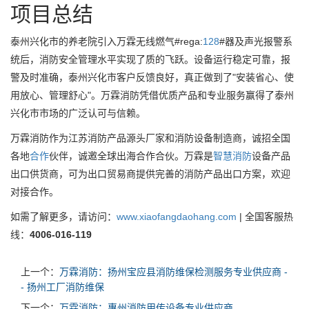
项目总结
泰州兴化市的养老院引入万霖无线燃气#rega:
128
#器及声光报警系
统后，消防安全管理水平实现了质的飞跃。设备运行稳定可靠，报
警及时准确，泰州兴化市客户反馈良好，真正做到了"安装省心、使
用放心、管理舒心"。万霖消防凭借优质产品和专业服务赢得了泰州
兴化市市场的广泛认可与信赖。
万霖消防作为江苏消防产品源头厂家和消防设备制造商，诚招全国
各地
合作
伙伴，诚邀全球出海合作合伙。万霖是
智慧消防
设备产品
出口供货商，可为出口贸易商提供完善的消防产品出口方案，欢迎
对接合作。
如需了解更多，请访问：
www.xiaofangdaohang.com
| 全国客服热
线：
4006-016-119
上一个：
万霖消防：扬州宝应县消防维保检测服务专业供应商 -
- 扬州工厂消防维保
下一个：
万霖消防：惠州消防用传设备专业供应商