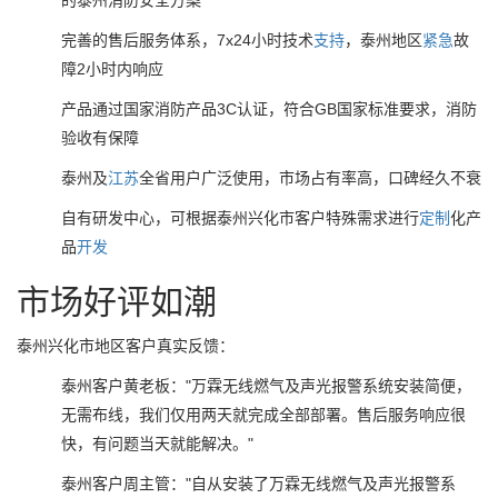
的泰州消防安全方案
完善的售后服务体系，7x24小时技术
支持
，泰州地区
紧急
故
障2小时内响应
产品通过国家消防产品3C认证，符合GB国家标准要求，消防
验收有保障
泰州及
江苏
全省用户广泛使用，市场占有率高，口碑经久不衰
自有研发中心，可根据泰州兴化市客户特殊需求进行
定制
化产
品
开发
市场好评如潮
泰州兴化市地区客户真实反馈：
泰州客户黄老板："万霖无线燃气及声光报警系统安装简便，
无需布线，我们仅用两天就完成全部部署。售后服务响应很
快，有问题当天就能解决。"
泰州客户周主管："自从安装了万霖无线燃气及声光报警系