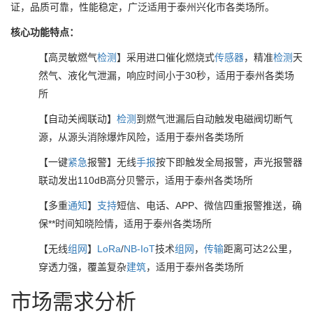
证，品质可靠，性能稳定，广泛适用于泰州兴化市各类场所。
核心功能特点：
【高灵敏燃气
检测
】采用进口催化燃烧式
传感器
，精准
检测
天
然气、液化气泄漏，响应时间小于30秒，适用于泰州各类场
所
【自动关阀联动】
检测
到燃气泄漏后自动触发电磁阀切断气
源，从源头消除爆炸风险，适用于泰州各类场所
【一键
紧急
报警】无线
手报
按下即触发全局报警，声光报警器
联动发出110dB高分贝警示，适用于泰州各类场所
【多重
通知
】
支持
短信、电话、APP、微信四重报警推送，确
保**时间知晓险情，适用于泰州各类场所
【无线
组网
】
LoRa
/
NB-IoT
技术
组网
，
传输
距离可达2公里，
穿透力强，覆盖复杂
建筑
，适用于泰州各类场所
市场需求分析