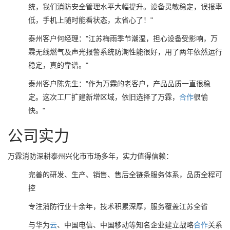
统，我们消防安全管理水平大幅提升。设备灵敏稳定，误报率
低，手机上随时能看状态，太省心了！"
泰州客户何经理："江苏梅雨季节潮湿，担心设备受影响，万
霖无线燃气及声光报警系统防潮性能很好，用了两年依然运行
稳定，真的靠谱。"
泰州客户陈先生："作为万霖的老客户，产品品质一直很稳
定。这次工厂扩建新增区域，依旧选择了万霖，
合作
很愉
快。"
公司实力
万霖消防深耕泰州兴化市市场多年，实力值得信赖：
完善的研发、生产、销售、售后全链条服务体系，品质全程可
控
专注消防行业十余年，技术积累深厚，服务覆盖江苏全省
与华为
云
、中国电信、中国移动等知名企业建立战略
合作
关系