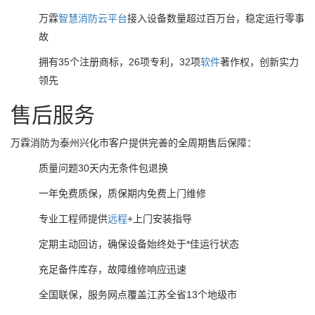
万霖
智慧消防
云
平台
接入设备数量超过百万台，稳定运行零事
故
拥有35个注册商标，26项专利，32项
软件
著作权，创新实力
领先
售后服务
万霖消防为泰州兴化市客户提供完善的全周期售后保障：
质量问题30天内无条件包退换
一年免费质保，质保期内免费上门维修
专业工程师提供
远程
+上门安装指导
定期主动回访，确保设备始终处于*佳运行状态
充足备件库存，故障维修响应迅速
全国联保，服务网点覆盖江苏全省13个地级市