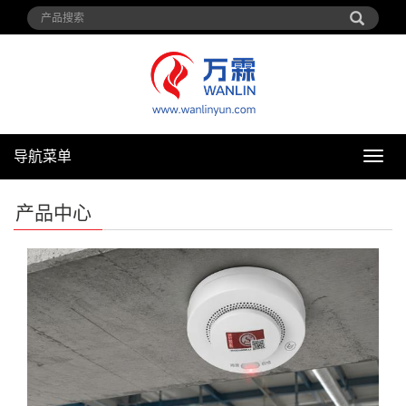
导航菜单
导
航
菜
产品中心
单