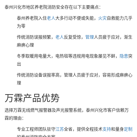
泰州兴化市地区养老院消防安全存在以下主要痛点：
泰州养老院入住
老人
大多行动不便或失能，
火灾
自救能力几乎
为零
传统消防误报频繁，
老人
反复受惊，
管理
人员疲于应对，渐生
麻痹心理
冬季取暖用电量大，电热毯等违规用电现象屡见不鲜，
隐患
突
出
传统消防设备误报率高，管理人员疲于应对，容易形成麻痹心
理
万霖产品优势
选择万霖无线燃气报警器及声光报警系统，泰州兴化市客户信赖万
霖的理由：
专业工程师团队驻守
江苏
全省，提供全程技术
支持
和量身
定制