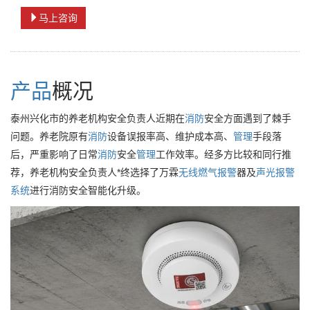
马上咨询
产品
概况
泰州兴化市的养老机构安全负责人近期在
消防
安全方面遇到了棘手
问题。养老院原有
消防
设备误报率高、维护成本高、
管理
手段落
后，严重影响了日常
消防
安全
管理
工作效率。经多方比较和同行推
荐，养老机构安全负责人*终选择了万霖
无线
燃气
报警
器及
声光
报警
系统
进行消防安全智能化升级。