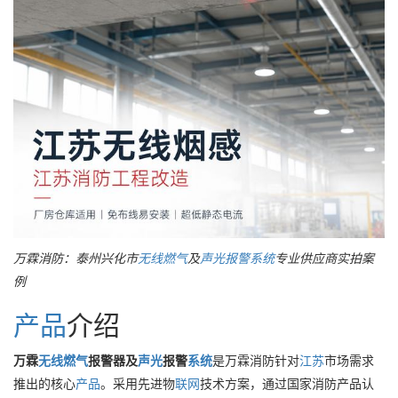
万霖消防：泰州兴化市
无线
燃气
及
声光
报警
系统
专业供应商实拍案
例
产品
介绍
万霖
无线
燃气
报警器及
声光
报警
系统
是万霖消防针对
江苏
市场需求
推出的核心
产品
。采用先进物
联网
技术方案，通过国家消防产品认