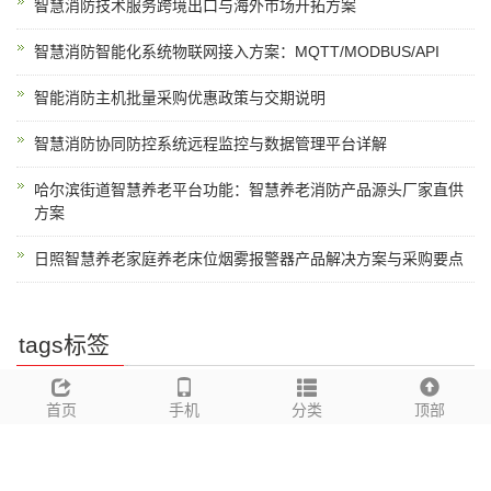
智慧消防技术服务跨境出口与海外市场开拓方案
智慧消防智能化系统物联网接入方案：MQTT/MODBUS/API
智能消防主机批量采购优惠政策与交期说明
智慧消防协同防控系统远程监控与数据管理平台详解
哈尔滨街道智慧养老平台功能：智慧养老消防产品源头厂家直供
方案
日照智慧养老家庭养老床位烟雾报警器产品解决方案与采购要点
tags标签
高效管理
智能预警
烟感报警
泰州无线燃气及声光报警系统
江苏智
慧消防
首页
苏北消防
江苏消防器材
手机
江苏消防产品
分类
淮安消防
低功耗
顶部
隐患
排查
无线烟感
江苏消防供应商
万霖消防
无线燃气及声光报警系统
批发
应急联动
港口消防
消防批发
24小时监控
无线声光
连云港消防
物联网小镇消防
*立式烟感
消防出口认证
风险评估
远程监控
无线燃