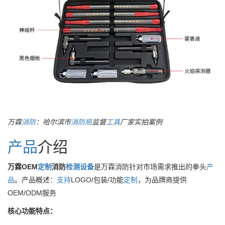
万霖
消防
：哈尔滨市
消防局
监督
工具
厂家实拍案例
产品
介绍
万霖OEM
定制
消防
检测设备
是万霖消防针对市场需求推出的拳头
产
品
。产品概述：
支持
LOGO/包装/功能
定制
，为品牌商提供
OEM/ODM服务
核心功能特点：