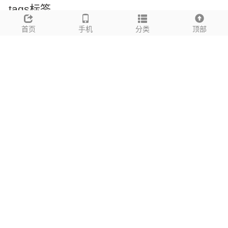
tags标签
哈尔滨市消防局监督工具
首页
手机
万霖消防
消防检测设备
分类
消防烟枪
顶部
消防维
保设备
消防安全
消防工程
哈尔滨市
哈尔滨市消防
哈尔滨市消防检
测
智能检测
伸缩式测试仪
烟感测试
温感测试
火灾报警检测
烟雾测
试
消防检测
消防维保
智慧消防
物联网
远程监控
EN54
NB-IoT
4G
通讯
厂家直销
OEM定制
批发价格
一手货源
源头工厂
便携式
无线
检测
可充电
消防维保公司检测工具
消防局监督工具
消防设施检测
工具
消防维护
项目合作
铝合金测试仪
河北省消防远程报警系统,河北城市物联网消防远程监控系统云平台,河北智慧消防软
件开发,城市消防远程监控系统,火灾报警远程监控单人值守,河北智慧消防厂家
网站
地图
地址：河北省消防远程报警系统,河北城市物联网消防远程监控系统云平台,河北智慧
消防软件开发,城市消防远程监控系统,火灾报警远程监控单人值守,河北智慧消防厂
家 手机：16710807777
备案号：
京ICP备14024677号-33