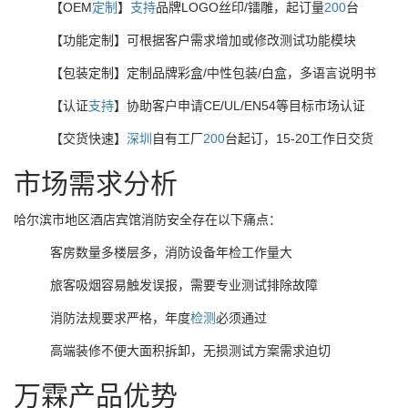
【OEM
定制
】
支持
品牌LOGO丝印/镭雕，起订量
200
台
【功能定制】可根据客户需求增加或修改测试功能模块
【包装定制】定制品牌彩盒/中性包装/白盒，多语言说明书
【认证
支持
】协助客户申请CE/UL/EN54等目标市场认证
【交货快速】
深圳
自有工厂
200
台起订，15-20工作日交货
市场需求分析
哈尔滨市地区酒店宾馆消防安全存在以下痛点：
客房数量多楼层多，消防设备年检工作量大
旅客吸烟容易触发误报，需要专业测试排除故障
消防法规要求严格，年度
检测
必须通过
高端装修不便大面积拆卸，无损测试方案需求迫切
万霖产品优势