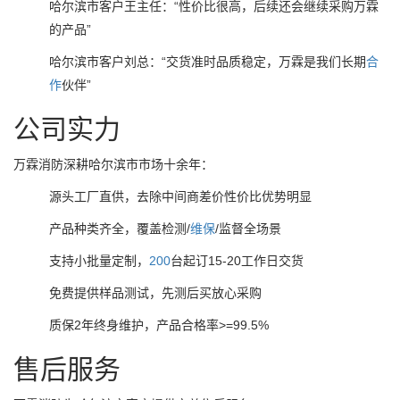
哈尔滨市客户王主任：“性价比很高，后续还会继续采购万霖
的产品”
哈尔滨市客户刘总：“交货准时品质稳定，万霖是我们长期
合
作
伙伴”
公司实力
万霖消防深耕哈尔滨市市场十余年：
源头工厂直供，去除中间商差价性价比优势明显
产品种类齐全，覆盖检测/
维保
/监督全场景
支持小批量定制，
200
台起订15-20工作日交货
免费提供样品测试，先测后买放心采购
质保2年终身维护，产品合格率>=99.5%
售后服务