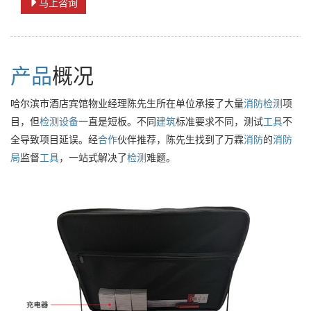
马上咨询
产品
概况
哈尔滨市酒店宾馆物业经理陈先生所在单位承接了大量
消防
检测
项
目，但
检测设备
一直是短板。不同
建筑
标准要求不同，测试
工具
不
全导致项目延误。经
合作
伙伴推荐，陈先生找到了万霖
消防
的
消防
局
监督
工具
，一站式解决了
检测
难题。