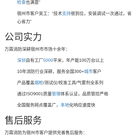
检查
也满意”
宿州市客户吴工：“技术
支持
很到位，安装调试一次通过，省
心省力”
公司实力
万霖消防深耕宿州市市场十余年：
深圳
自有工厂
5000
平米，年产能100万台以上
10年消防行业深耕，服务全国300+
城市
客户
产品覆盖
烟枪
/测试仪/校准工具/气雾剂全系列
通过ISO9001质量
管理
体系认证，品质管控严格
全国服务网点覆盖广，
本地
化响应速度快
售后服务
万霖消防为宿州市客户提供完善售后服务：