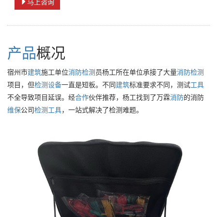
马上咨询
产品
概况
宿州市
建筑
施工单位
消防
检测
员杨工所在单位承接了大量
消防
检测
项目，但
检测设备
一直是短板。不同
建筑
标准要求不同，测试
工具
不全导致项目延误。经
合作
伙伴推荐，杨工找到了万霖
消防
的消防
维保
公司
检测
工具
，一站式解决了检测难题。