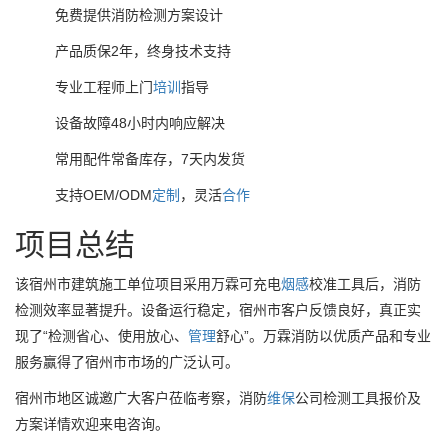
免费提供消防检测方案设计
产品质保2年，终身技术支持
专业工程师上门
培训
指导
设备故障48小时内响应解决
常用配件常备库存，7天内发货
支持OEM/ODM
定制
，灵活
合作
项目总结
该宿州市建筑施工单位项目采用万霖可充电
烟感
校准工具后，消防
检测效率显著提升。设备运行稳定，宿州市客户反馈良好，真正实
现了“检测省心、使用放心、
管理
舒心”。万霖消防以优质产品和专业
服务赢得了宿州市市场的广泛认可。
宿州市地区诚邀广大客户莅临考察，消防
维保
公司检测工具报价及
方案详情欢迎来电咨询。