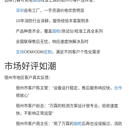
选择万霖可充电
烟感
校准工具的宿州市客户这样说：
深圳
自有工厂，一手货源价格优势明显
10年消防行业深耕，服务经验丰富案例多
产品种类齐全，覆盖
烟枪
/测试仪/校准工具全系列
全国联保售后无忧，响应速度快解决及时
支持
OEM/ODM
定制
，满足不同客户个性化需求
市场好评如潮
宿州市地区客户真实反馈：
宿州市客户陈主管：“设备运行稳定，售后服务响应快，
合作
很放心”
宿州市客户赵总：“万霖的检测方案设计很专业，验收速度
快，不影响正常运营”
宿州市客户周主任：“用了万霖的
烟枪
后再也没误报过，消防