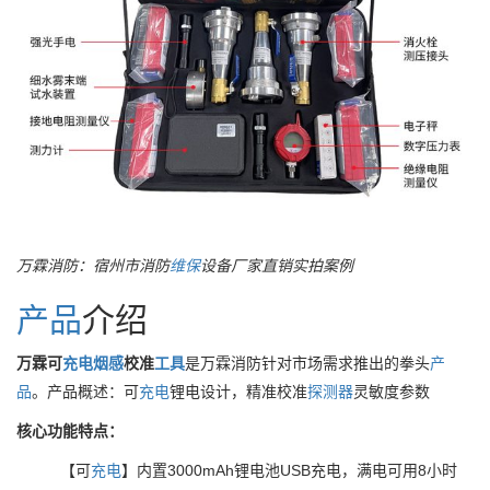
万霖消防：宿州市消防
维保
设备厂家直销实拍案例
产品
介绍
万霖可
充电
烟感
校准
工具
是万霖消防针对市场需求推出的拳头
产
品
。产品概述：可
充电
锂电设计，精准校准
探测器
灵敏度参数
核心功能特点：
【可
充电
】内置3000mAh锂电池USB充电，满电可用8小时