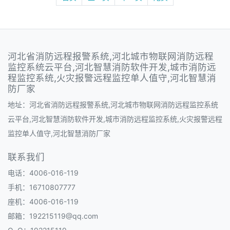
河北省消防远程报警系统,河北城市物联网消防远程
监控系统云平台,河北智慧消防软件开发,城市消防远
程监控系统,火灾报警远程监控单人值守,河北智慧消
防厂家
地址：河北省消防远程报警系统,河北城市物联网消防远程监控系统
云平台,河北智慧消防软件开发,城市消防远程监控系统,火灾报警远程
监控单人值守,河北智慧消防厂家
联系我们
电话：4006-016-119
手机：16710807777
座机：4006-016-119
邮箱：192215119@qq.com