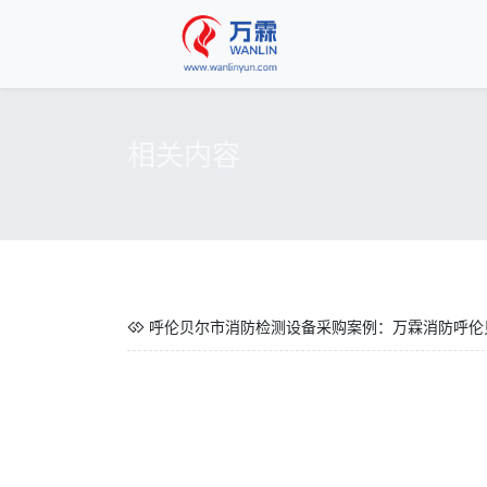
相关内容
呼伦贝尔市消防检测设备采购案例：万霖消防呼伦贝