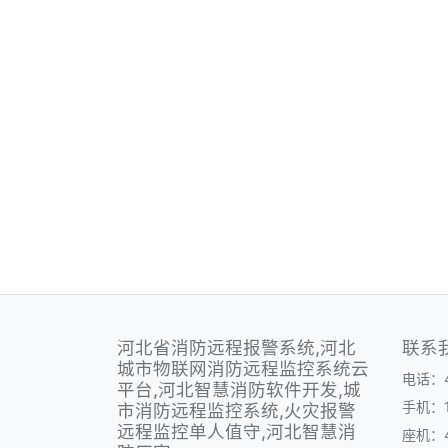
河北省消防远程报警系统,河北
联系
城市物联网消防远程监控系统云
电话：40
平台,河北智慧消防软件开发,城
手机：1
市消防远程监控系统,火灾报警
远程监控单人值守,河北智慧消
座机：40