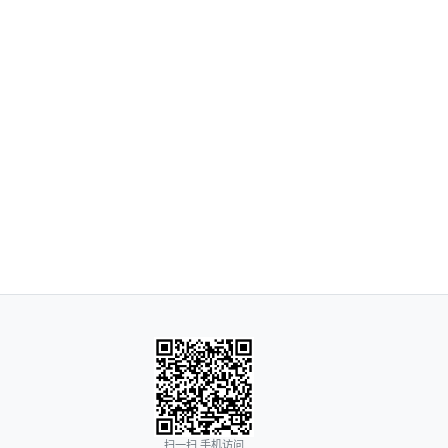
扫一扫 手机访问