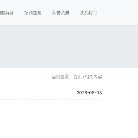
问题解答
招商加盟
荣誉资质
联系我们
当前位置：
首页
>
相关内容
2026-06-03