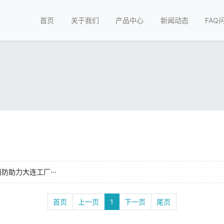
首页
关于我们
产品中心
新闻动态
FAQ
助力大连工厂···
首页
上一页
1
下一页
尾页