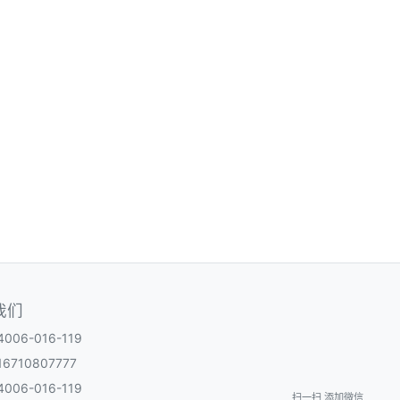
我们
06-016-119
6710807777
06-016-119
扫一扫 添加微信