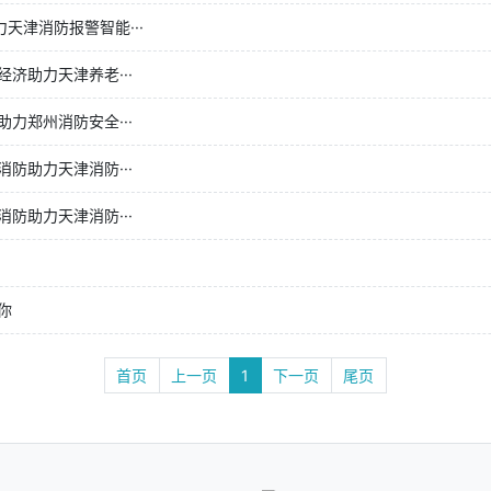
天津消防报警智能···
济助力天津养老···
力郑州消防安全···
防助力天津消防···
防助力天津消防···
你
首页
上一页
1
下一页
尾页