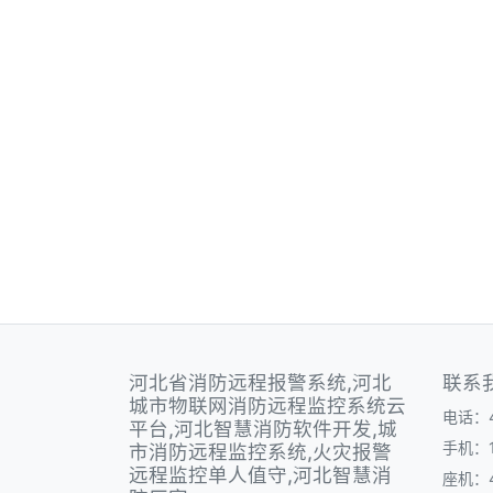
河北省消防远程报警系统,河北
联系
城市物联网消防远程监控系统云
电话：40
平台,河北智慧消防软件开发,城
手机：1
市消防远程监控系统,火灾报警
远程监控单人值守,河北智慧消
座机：40