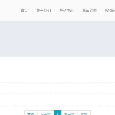
首页
关于我们
产品中心
新闻动态
FAQ
首页
上一页
1
下一页
尾页