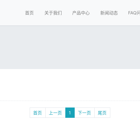
首页
关于我们
产品中心
新闻动态
FAQ
首页
上一页
1
下一页
尾页