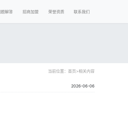
问题解答
招商加盟
荣誉资质
联系我们
当前位置：
首页
>
相关内容
2026-06-06