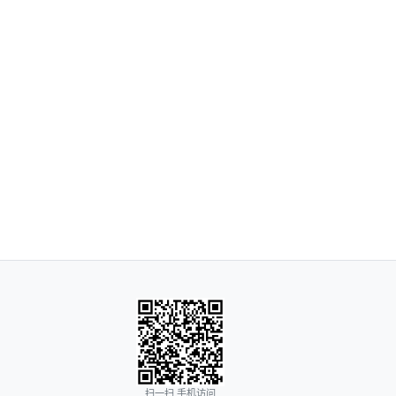
扫一扫 手机访问