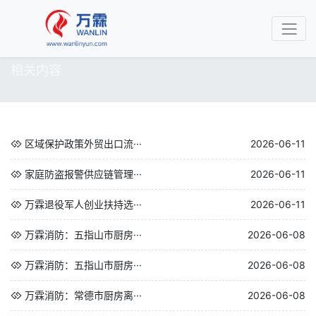
相关内容
区域保护政策外贸出口流···
2026-06-11
家庭防盗报警供应链管理···
2026-06-11
万霖退役军人创业扶持选···
2026-06-11
万霖消防：五指山市厨房···
2026-06-08
万霖消防：五指山市厨房···
2026-06-08
万霖消防：常德市厨房离···
2026-06-08