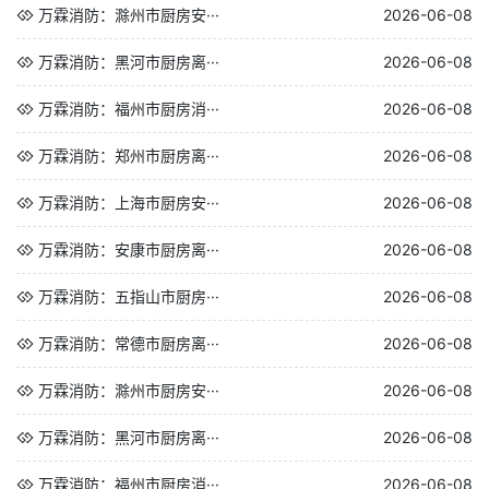
万霖消防：滁州市厨房安···
2026-06-08
万霖消防：黑河市厨房离···
2026-06-08
万霖消防：福州市厨房消···
2026-06-08
万霖消防：郑州市厨房离···
2026-06-08
万霖消防：上海市厨房安···
2026-06-08
万霖消防：安康市厨房离···
2026-06-08
万霖消防：五指山市厨房···
2026-06-08
万霖消防：常德市厨房离···
2026-06-08
万霖消防：滁州市厨房安···
2026-06-08
万霖消防：黑河市厨房离···
2026-06-08
万霖消防：福州市厨房消···
2026-06-08