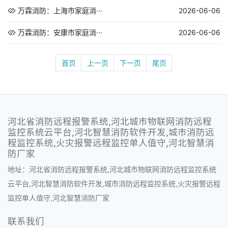
万霖消防：上海市家庭消···
2026-06-06
万霖消防：安康市家庭消···
2026-06-06
首页
上一页
下一页
尾页
河北省消防远程报警系统,河北城市物联网消防远程
监控系统云平台,河北智慧消防软件开发,城市消防远
程监控系统,火灾报警远程监控单人值守,河北智慧消
防厂家
地址：河北省消防远程报警系统,河北城市物联网消防远程监控系统
云平台,河北智慧消防软件开发,城市消防远程监控系统,火灾报警远程
监控单人值守,河北智慧消防厂家
联系我们