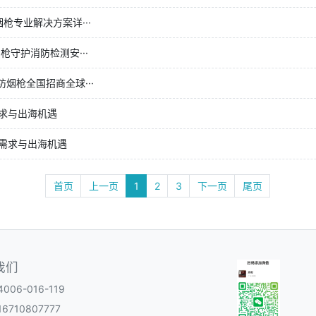
消防烟枪专业解决方案详···
万霖烟枪守护消防检测安···
万霖消防烟枪全国招商全球···
求与出海机遇
需求与出海机遇
首页
上一页
1
2
3
下一页
尾页
我们
06-016-119
6710807777