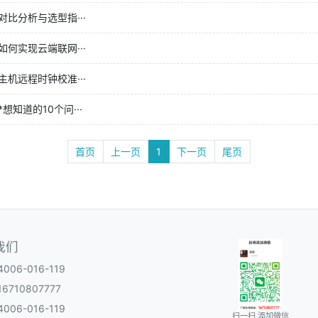
比分析与选型指···
何实现云端联网···
机远程时钟校准···
知道的10个问···
首页
上一页
1
下一页
尾页
我们
06-016-119
6710807777
06-016-119
扫一扫 添加微信