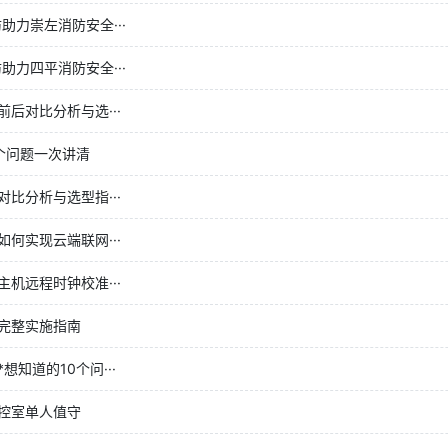
助力崇左消防安全···
助力四平消防安全···
后对比分析与选···
个问题一次讲清
比分析与选型指···
何实现云端联网···
机远程时钟校准···
完整实施指南
知道的10个问···
控室单人值守